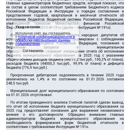
главных администраторов бюджетных средств, который показал, что
ее состав в целом соответствует требованиям Бюджетного кодекса
Российской Федерации и Инструкции о порядке составления и
представления годовой, квартальной и месячной отчетности об
исполнении бюджетов бюджетной системы Российской Федерации,
утвержденной приказом Министерства финансов Российской
Уведомление
Федерации от 28.12.2010 № 191н (далее – Инструкция № 191н).
Используя сайт, вы соглашаетесь
Отмечено, что проект решения Совета народных депутатов об
с
политикой конфиденциальности и
исполнении бюджета за 2025 год сформирован с соблюдением
обработки персональных данных
норм Бюджетного кодекса Российской Федерации, положения о
пользователей
.
бюджетном процессе в муниципальном
Соглашаюсь
образовании и предусматривает утверждение отчета об исполнении
бюджета муниципального образования за 2025 год с указанием
общего объема доходов бюджета (44777,2 тыс.руб., 100,2% от плана),
расходов бюджета (44000,3 тыс.руб., 99,9% от плана) и дефицита
бюджета (776,9 тыс.руб.).
Просроченная дебиторская задолженность в течение 2025 года
увеличилась на 1,4% и по состоянию на 01.01.2026 составила
248,5 тыс.руб.
Муниципальный долг муниципального образования по состоянию
на 01.01.2026 отсутствовал.
По итогам проведенного анализа Счетной палатой сделан вывод,
что отчет об исполнении бюджета муниципального образования за
2025 год предоставляет основания для выражения независимого
мнения о его достоверности. Обращено внимание главных
администраторов бюджета муниципального образования на
необходимость формирования форм бюджетной отчетности в
соответствии с требованиями Инструкции № 191н.