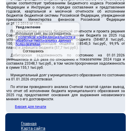
целом соответствует требованиям Бюджетного кодекса Российской
Федерации и Инструкции о порядке составления и представления
годовой, квартальной и месячной отчетности об исполнении
бюджетов бюджетной системы Российской Федерации, утвержденной
приказом Министерства финансов Российской Федерации
от 28.12.2010 № 191н.
Уведомление
По результатам анализа бюджетной отчетности и проекта решения
Используя сайт, вы соглашаетесь
Совета народных депутатов об исполнении бюджета за 2025 год
с
политикой конфиденциальности и
установлено: общий объем доходов бюджета (58487,8 тыс.руб.,
обработки персональных данных
100,1% от плана), расходов бюджета (58545,5 тыс.руб., 99,9% от
пользователей
.
плана) и дефицита бюджета (57,7 тыс.руб.).
Соглашаюсь
Дебиторская задолженность по состоянию на 01.01.2026
уменьшилась в 2,6 раза по отношению к показателям 2024 года и
составила 23348,1 тыс.руб., в том числе просроченная задолженность
в сумме 155,1 тыс.руб.
Муниципальный долг у муниципального образования по состоянию
на 01.01.2026 отсутствовал.
По итогам проведенного анализа Счетной палатой сделан вывод,
что отчет об исполнении бюджета муниципального образования за
2025 год предоставляет основания для выражения независимого
мнения о его достоверности.
Версия для печати
Главная
Карта сайта