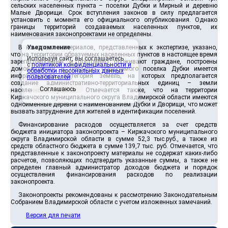
сельских населенных пункта – поселки Дубки и Мирный и деревню
Малые Дворищи. Срок вступления законов в силу предлагается
установить с момента его официального опубликования. Однако
границы территорий создаваемых населенных пунктов, их
наименования законопроектами не определены.
В комплекте материалов, представленных к экспертизе, указано,
Уведомление
что на территории образуемых населенных пунктов в настоящее время
Используя сайт, вы соглашаетесь
зарегистрированы и постоянно проживают граждане, построены
с
политикой конфиденциальности и
домовладения, в пределах образуемого поселка Дубки имеется
обработки персональных данных
инфраструктура. Категория земель, на которых предполагается
пользователей
.
создание административно-территориальных единиц – земли
Соглашаюсь
населенных пунктов. Отмечается также, что на территории
Киржачского муниципального округа Владимирской области имеются
одноименные деревни с наименованием Дубки и Дворищи, что может
вызвать затруднение для жителей в идентификации поселений.
Финансирование расходов осуществляется за счет средств
бюджета инициатора законопроекта – Киржачского муниципального
округа Владимирской области в сумме 52,3 тыс.руб., а также из
средств областного бюджета в сумме 139,7 тыс. руб. Отмечается, что
представленные к законопроекту материалы не содержат каких-либо
расчетов, позволяющих подтвердить указанные суммы, а также не
определен главный администратор доходов бюджета и порядок
осуществления финансирования расходов по реализации
законопроекта.
Законопроекты рекомендованы к рассмотрению Законодательным
Собранием Владимирской области с учетом изложенных замечаний.
Версия для печати