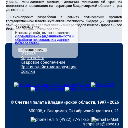
участка многодетным семьям, увеличив минимальный срок их
постоянного проживания на территории Владимирской области с трех
до пяти лет.
Законопроект разработан в рамках полномочий органов
государственной власти субъектов Российской Федерации. Принятие
законопроекта не повлечет увеличение расходов консолидированного
Уведомление
бюджета Владимирской области.
Используя сайт, вы соглашаетесь
с
политикой конфиденциальности и
Версия для печати
обработки персональных данных
пользователей
.
Соглашаюсь
Главная
Карта сайта
Кадровое обеспечение
Противодействие коррупции
Ссылки
© Счетная палата Владимирской области, 1997 - 2026
600005, г. Владимир, Октябрьский проспект, 21
Тел.: 8 (4922) 77-91-26 |
E-Mail:
schpalata@spvo.ru