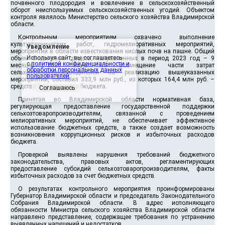
почвенного плодородия и вовлечение в сельскохозяйственный
оборот неиспользуемых сельскохозяйственных угодий. Объектом
контроля являлось Министерство сельского хозяйства Владимирской
области.
Контрольным мероприятием охвачено выполнение
культуртехнических работ, гидромелиоративных мероприятий,
Уведомление
мероприятий в области известкования кислых почв на пашне. Общий
Используя сайт, вы соглашаетесь
объем бюджетных средств, направленных в период 2023 год – 9
с
политикой конфиденциальности и
месяцев 2025 года на возмещение части затрат
обработки персональных данных
сельхозтоваропроизводителей на реализацию вышеуказанных
пользователей
.
мероприятий, составил 333,9 млн руб., из которых 164,4 млн руб. –
средства федерального бюджета.
Соглашаюсь
Принятая во Владимирской области нормативная база,
регулирующая предоставление государственной поддержки
сельхозтоваропроизводителям, связанной с проведением
мелиоративных мероприятий, не обеспечивает эффективное
использование бюджетных средств, а также создает возможность
возникновения коррупционных рисков и избыточных расходов
бюджета.
Проверкой выявлены нарушения требований бюджетного
законодательства, правовых актов, регламентирующих
предоставление субсидий сельхозтоваропроизводителям, факты
избыточных расходов за счет бюджетных средств.
О результатах контрольного мероприятия проинформированы
Губернатор Владимирской области и председатель Законодательного
Собрания Владимирской области. В адрес исполняющего
обязанности Министра сельского хозяйства Владимирской области
направлено представление, содержащее требования по устранению
выявленных нарушений и недостатков.