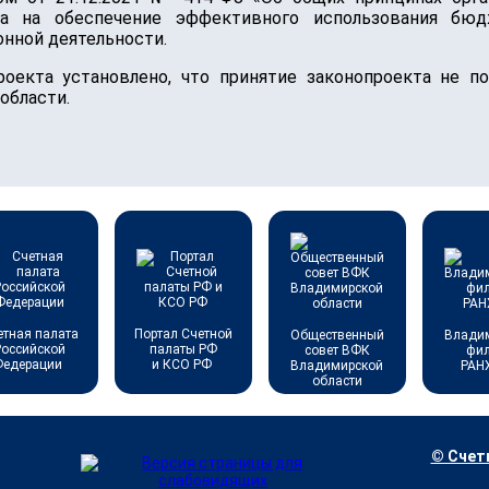
на на обеспечение эффективного использования бю
нной деятельности.
роекта установлено, что принятие законопроекта не п
области.
етная палата
Портал Счетной
Общественный
Влади
Российской
палаты РФ
совет ВФК
фи
Федерации
и КСО РФ
Владимирской
РАН
области
© Счетн