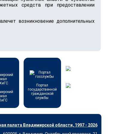
джетных средств при предоставлении
овлечет возникновение дополнительных
Портал
государственной
мирский
гражданской
лиал
службы
ХиГС
ая палата Владимирской области, 1997 - 2026