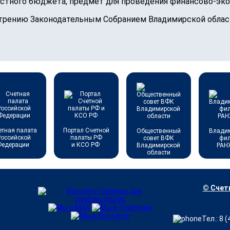
астного бюджета, предмет для проведения финансово-эко
трению Законодательным Собранием Владимирской облас
етная палата
Портал Счетной
Общественный
Влади
Российской
палаты РФ
совет ВФК
фи
Федерации
и КСО РФ
Владимирской
РАН
области
© Счетн
Тел.: 8 