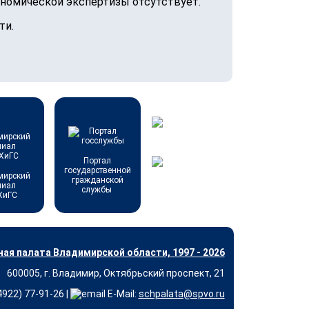
номической экспертизы отсутствует.
ти.
Портал
государственной
мирский
гражданской
лиал
службы
ХиГС
ая палата Владимирской области, 1997 - 2026
600005, г. Владимир, Октябрьский проспект, 21
(4922) 77-91-26 |
E-Mail:
schpalata@spvo.ru