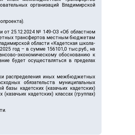
вательных организаций Владимирской
опроекта).
 от 25.12.2024 № 149-ОЗ «Об областном
юджетных трансфертов местным бюджетам
Владимирской области «Кадетская школа-
25 год – в сумме 156101,0 тыс.руб., на
финансово-экономическому обоснованию к
ание будет осуществляться в пределах
дики распределения иных межбюджетных
сходных обязательств муниципальных
й базы кадетских (казачьих кадетских)
(казачьих кадетских) классах (группах)
ти.