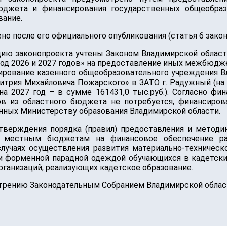
джета и финансирования государственных общеобразо
вание.
но после его официального опубликования (статья 6 закон
ию законопроекта учтены Законом Владимирской области
риод 2026 и 2027 годов» на предоставление иных межб
нсирование казенного общеобразовательного учреждения 
трия Михайловича Пожарского» в ЗАТО г. Радужный (на 20
 на 2027 год – в сумме 161431,0 тыс.руб.). Согласно 
ов из областного бюджета не потребуется, финансиров
ных Министерству образования Владимирской области.
утверждения порядка (правил) предоставления и мето
 местным бюджетам на финансовое обеспечение ра
лучаях осуществления развития материально-техническо
 и форменной парадной одеждой обучающихся в кадетских 
ганизаций, реализующих кадетское образование.
трению Законодательным Собранием Владимирской облас