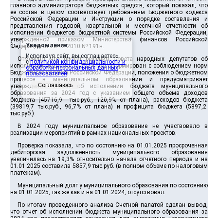
главного администратора бюджетных средств, который показал, что
ее состав в целом соответствует требованиям Бюджетного кодекса
Российской Федерации и Инструкции о порядке составления и
представления годовой, квартальной и месячной отчетности об
исполнении бюджетов бюджетной системы Российской Федерации,
утвержденной приказом Министерства финансов Российской
Уведомление
Федерации от 28.12.2010 № 191н.
Используя сайт, вы соглашаетесь
Отмечено, что проект решения Совета народных депутатов об
с
политикой конфиденциальности и
исполнении бюджета за 2024 год сформирован с соблюдением норм
обработки персональных данных
Бюджетного кодекса Российской Федерации, положения о бюджетном
пользователей
.
процессе в муниципальном образовании и предусматривает
Соглашаюсь
утверждение отчета об исполнении бюджета муниципального
образования за 2024 год с указанием общего объема доходов
бюджета (45716,9 тыс.руб., 120,9% от плана), расходов бюджета
(39819,7 тыс.руб., 96,7% от плана) и профицита бюджета (5897,2
тыс.руб.).
В 2024 году муниципальное образование не участвовало в
реализации мероприятий в рамках национальных проектов.
Проверка показала, что по состоянию на 01.01.2025 просроченная
дебиторская задолженность муниципального образования
увеличилась на 19,3% относительно начала отчетного периода и на
01.01.2025 составила 5857,9 тыс.руб. (в полном объеме по налоговым
платежам).
Муниципальный долг у муниципального образования по состоянию
на 01.01.2025, так же как и на 01.01.2024, отсутствовал.
По итогам проведенного анализа Счетной палатой сделан вывод,
что отчет об исполнении бюджета муниципального образования за