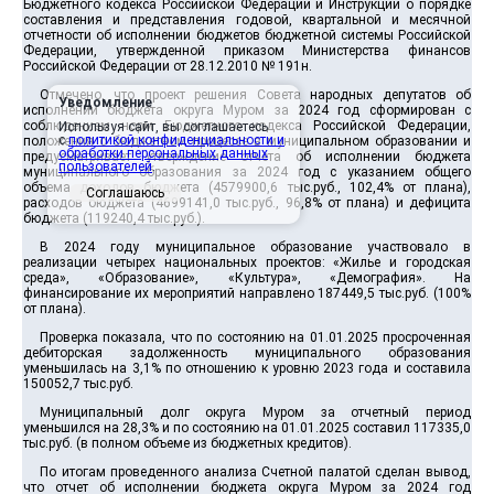
Бюджетного кодекса Российской Федерации и Инструкции о порядке
составления и представления годовой, квартальной и месячной
отчетности об исполнении бюджетов бюджетной системы Российской
Федерации, утвержденной приказом Министерства финансов
Российской Федерации от 28.12.2010 № 191н.
Отмечено, что проект решения Совета народных депутатов об
Уведомление
исполнении бюджета округа Муром за 2024 год сформирован с
соблюдением норм Бюджетного кодекса Российской Федерации,
Используя сайт, вы соглашаетесь
с
политикой конфиденциальности и
положения о бюджетном процессе в муниципальном образовании и
обработки персональных данных
предусматривает утверждение отчета об исполнении бюджета
пользователей
.
муниципального образования за 2024 год с указанием общего
объема доходов бюджета (4579900,6 тыс.руб., 102,4% от плана),
Соглашаюсь
расходов бюджета (4699141,0 тыс.руб., 96,8% от плана) и дефицита
бюджета (119240,4 тыс.руб.).
В 2024 году муниципальное образование участвовало в
реализации четырех национальных проектов: «Жилье и городская
среда», «Образование», «Культура», «Демография». На
финансирование их мероприятий направлено 187449,5 тыс.руб. (100%
от плана).
Проверка показала, что по состоянию на 01.01.2025 просроченная
дебиторская задолженность муниципального образования
уменьшилась на 3,1% по отношению к уровню 2023 года и составила
150052,7 тыс.руб.
Муниципальный долг округа Муром за отчетный период
уменьшился на 28,3% и по состоянию на 01.01.2025 составил 117335,0
тыс.руб. (в полном объеме из бюджетных кредитов).
По итогам проведенного анализа Счетной палатой сделан вывод,
что отчет об исполнении бюджета округа Муром за 2024 год