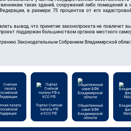
твенникам таких зданий, сооружений либо помещений в н
 Федерации, в размере 75 процентов от его кадастрово
елать вывод, что принятие законопроекта не повлечет 
проект поддержан большинством органов местного самоу
трению Законодательным Собранием Владимирской облас
етная палата
Портал Счетной
Общественный
Влади
Российской
палаты РФ
совет ВФК
фи
Федерации
и КСО РФ
Владимирской
РАН
области