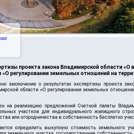
нных
ртизы проекта закона Владимирской области «О вн
 «О регулировании земельных отношений на терр
ено заключение о результатах экспертизы проекта зак
имирской области «О регулировании земельных отношени
лен на реализацию предложений Счетной палаты Влади
льных участков для индивидуального жилищного строи
ства или огородничества в собственность бесплатно уча
гается определить выкупную стоимость земельного уча
ли земельного участка, государственная собственность 