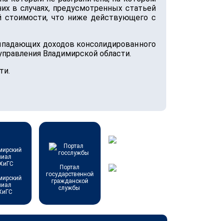
их в случаях, предусмотренных статьей
й стоимости, что ниже действующего с
выпадающих доходов консолидированного
правления Владимирской области.
ти.
Портал
государственной
мирский
гражданской
лиал
службы
ХиГС