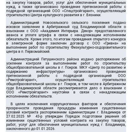
на закупку товаров, работ, услуг для обеспечения муниципальных
нужд, а также организовано проведение претензионной работы с
подрядной организацией ООО «Спецстройгарант», осуществляющей
строительство Центра культурного развития в г. Вязники.
Администрацией Новосельского сельского поселения подано
исковое заявление в Арбитражный суд Владимирской области о
взыскании с ООО «Академия Интерьера. Декор» предоставленного
аванса и уплате штрафа в связи с ненадлежащим исполнением
обязательств. Кроме этого, по итогам проведения открытого конкурса
в электронной форме заключен договор с ООО «Гривна» на
выполнение работ по строительству Физкультурно-оздоровительного
центра в п. Первомайский.
Администрацией Петушинского района издано распоряжение об
усилении контроля за выполнением работ по строительству
общеобразовательной школы в г. Покров. МКУ «Центр по развитию и
содержанию инфраструктуры» организовано проведение
претензионной работы с подрядной организацией ООО
«Ремстройгарант», осуществляющей строительство
общеобразовательной школы в г. Покров, в том числе в Арбитражном
суде Владимирской области рассматривается дело о взыскании с
ООО «Ремстройгарант» неустойки в связи с ненадлежащим
исполнением обязательств.
В целях исключения коррупциогенных факторов и обеспечения
прозрачности проведения процедуры изменения существенных
условий контракта распоряжением администрации г. Владимира от
27.02.2025 № 43-р утвержден Порядок подготовки решения об
изменении существенных условий контракта на закупку товаров,
работ, услуг для обеспечения муниципальных нужд г. Владимира,
заключенного до 01.01.2026.