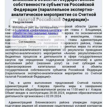
собственности субъектов Российской
Федерации (параллельное экспертно-
аналитическое мероприятие со Счетной
палатой Российской Федерации)»
Уведомление
Коллегией Счетной палаты Владимирской области (далее –
Используя сайт, вы соглашаетесь
Счетная палата) рассмотрена информация главы г. Владимира,
с
политикой конфиденциальности и
заместителя главы администрации г. Коврова по экономической
обработки персональных данных
пользователей
.
политике, стратегическому развитию и инвестициям, главы
администрации Вязниковского района, главы администрации
Соглашаюсь
Новосельского сельского поселения Ковровского района, главы
администрации Петушинского района о принятых мерах по итогам
экспертно-аналитического мероприятия «О результатах проведения
экспертно-аналитического мероприятия «Анализ результативности
бюджетных процессов и деятельности в сфере государственных
закупок при определении подрядчиков (исполнителей) в целях
выполнения работ (оказания услуг) за счет субсидий на
софинансирование капитальных вложений в объекты
государственной собственности субъектов Российской Федерации
(параллельное экспертно-аналитическое мероприятие со Счетной
палатой Российской Федерации)».
Так, в целях выполнения предложений Счетной палаты
администрацией г. Коврова приняты меры к завершению
строительства общеобразовательной школы на 1100 мест в г. Ковров.
Объект введен в эксплуатацию 28.08.2024, ведение образовательной
деятельности организовано с 02.09.2024.
Администрацией Вязниковского района утвержден порядок
подготовки решения об изменении существенных условий контрактов