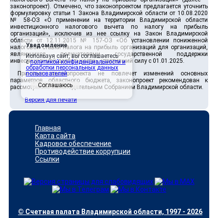
законопроект). Отмечено, что законопроектом предлагается уточнить
формулировку статьи 1 Закона Владимирской области от 10.08.2020
№ 58-ОЗ «О применении на территории Владимирской области
инвестиционного налогового вычета по налогу на прибыль
организаций», исключив из нее ссылку на Закон Владимирской
области от 12.11.2015 № 157-ОЗ «Об установлении пониженной
Уведомление
налоговой ставки налога на прибыль организаций для организаций,
являющихся получателями государственной поддержки
Используя сайт, вы соглашаетесь
инвестиционной деятельности», утративший силу с 01.01.2025.
с
политикой конфиденциальности и
обработки персональных данных
Принятие законопроекта не повлечет изменений основных
пользователей
.
параметров областного бюджета, законопроект рекомендован к
Соглашаюсь
рассмотрению Законодательным Собранием Владимирской области.
Версия для печати
Главная
Карта сайта
Кадровое обеспечение
Противодействие коррупции
Ссылки
© Счетная палата Владимирской области, 1997 - 2026