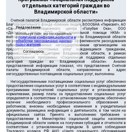
отдельных категорий граждан во
Владимирской области»
Счетной палатой Владимирской области рассмотрена информация
Благотворительного фонда «Близкие люди», ВОООБНА «Пересвет», АО
Уведомление
«Санаторно-реабилитационного центра «Голубая Ока», ООО
«Достойное дело», ООО «Дом социальной помощи НКМ» о
Используя сайт, вы соглашаетесь
выполнении представлений Счетной палаты Владимирской области
с
политикой конфиденциальности и
по результатам проверки законности и эффективности расходования
обработки персональных данных
пользователей
.
субсидий, направленных негосударственным организациям на
предоставление социальных услуг нуждающимся гражданам,
Соглашаюсь
проживающим на территории Владимирской области, в рамках
государственной программы «Социальная поддержка отдельных
категорий граждан во Владимирской области». Анализ
представленной информации показал, что представления Счетной
палаты Владимирской области, направленные в адрес
негосударственных поставщиков социальных услуг, выполнены.
Негосударственными поставщиками социальных услуг обеспечено
предоставление социальных услуг в соответствии с индивидуальными
программами получателей социальных услуг и установленными
нормативами; размер платы за предоставление социальных услуг
определяется в соответствии с установленным порядком; обеспечено
наличие необходимого профессионального образования у
работников; внесены необходимые изменения в учредительные
документы; размещена информация о деятельности, в том числе на
официальных сайтах. Принято к выполнению требование о
предоставлении в Министерство социальной защиты населения
Владимирской области заявок на получение субсидий и отчетности в
соответствии с установленным порядком. В целях соблюдения
Трудового кодекса РФ АНО «Центр социального обслуживания