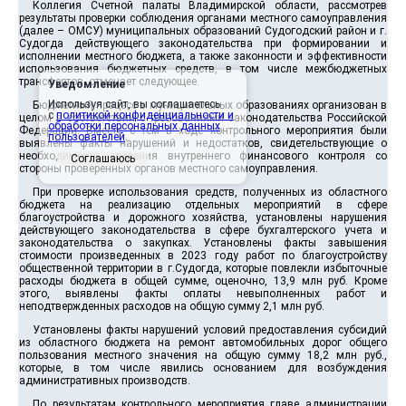
Коллегия Счетной палаты Владимирской области, рассмотрев
результаты проверки соблюдения органами местного самоуправления
(далее – ОМСУ) муниципальных образований Судогодский район и г.
Судогда действующего законодательства при формировании и
исполнении местного бюджета, а также законности и эффективности
использования бюджетных средств, в том числе межбюджетных
трансфертов, отмечает следующее.
Уведомление
Используя сайт, вы соглашаетесь
Бюджетный процесс в муниципальных образованиях организован в
с
политикой конфиденциальности и
целом в соответствии с требованиями законодательства Российской
обработки персональных данных
Федерации. Вместе с тем в ходе контрольного мероприятия были
пользователей
.
выявлены факты нарушений и недостатков, свидетельствующие о
необходимости усиления внутреннего финансового контроля со
Соглашаюсь
стороны проверенных органов местного самоуправления.
При проверке использования средств, полученных из областного
бюджета на реализацию отдельных мероприятий в сфере
благоустройства и дорожного хозяйства, установлены нарушения
действующего законодательства в сфере бухгалтерского учета и
законодательства о закупках. Установлены факты завышения
стоимости произведенных в 2023 году работ по благоустройству
общественной территории в г.Судогда, которые повлекли избыточные
расходы бюджета в общей сумме, оценочно, 13,9 млн руб. Кроме
этого, выявлены факты оплаты невыполненных работ и
неподтвержденных расходов на общую сумму 2,1 млн руб.
Установлены факты нарушений условий предоставления субсидий
из областного бюджета на ремонт автомобильных дорог общего
пользования местного значения на общую сумму 18,2 млн руб.,
которые, в том числе явились основанием для возбуждения
административных производств.
По результатам контрольного мероприятия главе администрации