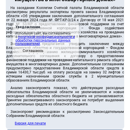
На заседании Коллегии Счетной палаты Владимирской области
рассмотрены результаты экспертизы проекта закона Владимирской
области «Об утверждении заключения дополнительного соглашения
от 22 января 2024 года № ФРТ-КР-3/24 к Договору от 18 мая 2021
года № 53/КР о предоставлении финансовой поддержки за счет
Уведомление
средств государственной корпорации – Фонда содействия
реформированию жилищно-коммунального хозяйства на проведение
Используя сайт, вы соглашаетесь
капитального ремонта общего имущества в многоквартирных домах».
с
политикой конфиденциальности и
обработки персональных данных
Законопроектом предлагается утвердить заключение между
пользователей
.
Владимирской областью и государственной корпорацией – Фондом
Соглашаюсь
содействия реформированию жилищно-коммунального хозяйства
дополнительного соглашения к договору о предоставлении
финансовой поддержки на проведение капитального ремонта общего
имущества в многоквартирных домах. Дополнительным соглашением
предусмотрено предоставление Владимирской области средств в
сумме 16430,7 тыс.руб. на оплату расходов на замену 32 лифтов с
истекшим назначенным сроком службы в 2 муниципальных
образованиях Владимирской области.
Анализ законопроекта показал, что действующие расходные
обязательства Владимирской области не увеличиваются и новые
расходные обязательства областного бюджета не устанавливаются.
Принятие рассматриваемого законопроекта не потребует выделения
дополнительных средств из областного бюджета.
Законопроект рекомендован к рассмотрению Законодательным
Собранием Владимирской области.
Версия для печати