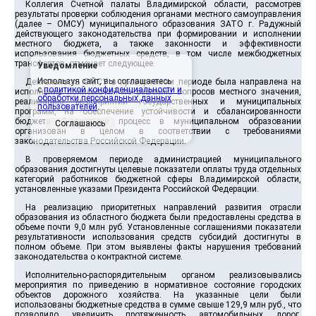
Коллегия Счетной палаты Владимирской области, рассмотрев
результаты проверки соблюдения органами местного самоуправления
(далее – ОМСУ) муниципального образования ЗАТО г. Радужный
действующего законодательства при формировании и исполнении
местного бюджета, а также законности и эффективности
использования бюджетных средств, в том числе межбюджетных
трансфертов, отмечает следующее.
Уведомление
Используя сайт, вы соглашаетесь
Деятельность ОМСУ в проверяемом периоде была направлена на
с
политикой конфиденциальности и
исполнение полномочий по решению вопросов местного значения,
обработки персональных данных
реализацию мероприятий государственных и муниципальных
пользователей
.
программ, на обеспечение устойчивости и сбалансированности
бюджета. Бюджетный процесс в муниципальном образовании
Соглашаюсь
организован в целом в соответствии с требованиями
законодательства Российской Федерации.
В проверяемом периоде администрацией муниципального
образования достигнуты целевые показатели оплаты труда отдельных
категорий работников бюджетной сферы Владимирской области,
установленные указами Президента Российской Федерации.
На реализацию приоритетных направлений развития отрасли
образования из областного бюджета были предоставлены средства в
объеме почти 9,0 млн руб. Установленные соглашениями показатели
результативности использования средств субсидий достигнуты в
полном объеме. При этом выявлены факты нарушения требований
законодательства о контрактной системе.
Исполнительно-распорядительным органом реализовывались
мероприятия по приведению в нормативное состояние городских
объектов дорожного хозяйства. На указанные цели были
использованы бюджетные средства в сумме свыше 129,9 млн руб., что
позволило увеличить протяженность автомобильных дорог,