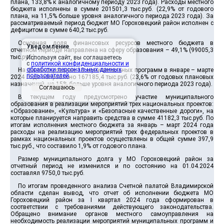
плана, 133,8% к аналогичному периоду 2023 года). Расходы местного
бюджета исполнены в сумме 201501,3 тыс.руб. (22,9% от годового
плана, на 11,5% больше уровня аналогичного периода 2023 года). За
рассматриваемый период бюджет МО Гороховецкий район исполнен с
дефицитом в сумме 640,2 тыс.руб.
Основная доля финансовых ресурсов местного бюджета в
Уведомление
отчетном периоде направлена на сферу образования – 49,1% (99005,3
тыс.руб.).
Используя сайт, вы соглашаетесь
с
политикой конфиденциальности и
обработки персональных данных
На финансирование 18 муниципальных программ в январе – марте
пользователей
.
2024 года направлено 167185,4 тыс.руб. (23,6% от годовых плановых
назначений, на 15% больше уровня аналогичного периода 2023 года).
Соглашаюсь
В текущем году предусмотрено участие муниципального
образования в реализации мероприятий трех национальных проектов:
«Образование», «Культура» и «Безопасные качественные дороги», на
которые планируется направить средства в сумме 41182,3 тыс.руб. По
итогам исполнения местного бюджета за январь – март 2024 года
расходы на реализацию мероприятий трех федеральных проектов в
рамках национальных проектов осуществлены в общей сумме 397,9
тыс.руб., что составило 1,9% от годового плана.
Размер муниципального долга у МО Гороховецкий район за
отчетный период не изменился и по состоянию на 01.04.2024
составлял 9750,0 тыс.руб.
По итогам проведенного анализа Счетной палатой Владимирской
области сделан вывод, что отчет об исполнении бюджета МО
Гороховецкий район за I квартал 2024 года сформирован в
соответствии с требованиями действующего законодательства.
Обращено внимание органов местного самоуправления на
необходимость реализации мероприятий муниципальных программ и