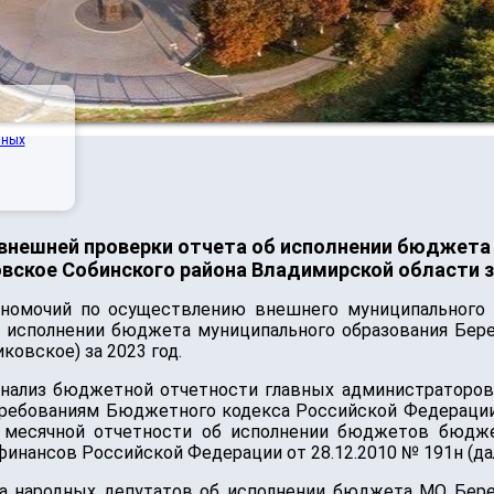
нных
внешней проверки отчета об исполнении бюджета
вское Собинского района Владимирской области з
лномочий по осуществлению внешнего муниципального 
 исполнении бюджета муниципального образования Бере
овское) за 2023 год.
анализ бюджетной отчетности главных администраторов
требованиям Бюджетного кодекса Российской Федерации
 и месячной отчетности об исполнении бюджетов бюдж
нансов Российской Федерации от 28.12.2010 № 191н (дал
та народных депутатов об исполнении бюджета МО Бере