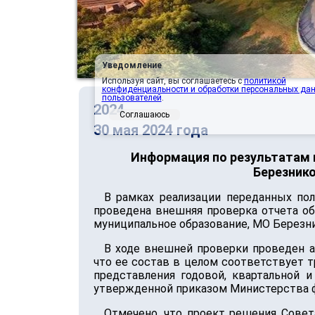
Уведомление
Используя сайт, вы соглашаетесь с
политикой
конфиденциальности и обработки персональных да
пользователей
.
2024
Соглашаюсь
30 мая 2024 года
Информация по результатам 
Березнико
В рамках реализации переданных по
проведена внешняя проверка отчета об
муниципальное образование, МО Березник
В ходе внешней проверки проведен 
что ее состав в целом соответствует 
представления годовой, квартальной
утвержденной приказом Министерства фи
Отмечено, что проект решения Сове