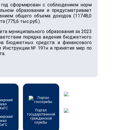
3 год сформирован с соблюдением норм
льном образовании и предусматривает
анием общего объема доходов (11748,0
а (775,6 тыс.руб.).
ета муниципального образования за 2023
тветствии порядка ведения бюджетного
ров бюджетных средств и финансового
 Инструкции № 191н и принятия мер по
та.
Портал
государственной
мирский
гражданской
лиал
службы
ХиГС