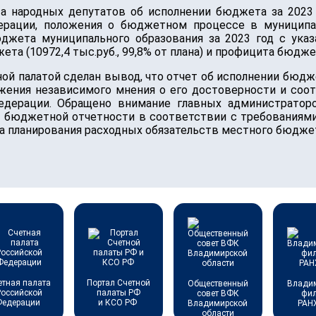
та народных депутатов об исполнении бюджета за 202
рации, положения о бюджетном процессе в муниципа
джета муниципального образования за 2023 год с указ
жета (10972,4 тыс.руб., 99,8% от плана) и профицита бюджет
ной палатой сделан вывод, что отчет об исполнении бюдж
ажения независимого мнения о его достоверности и соо
Федерации. Обращено внимание главных администрато
я бюджетной отчетности в соответствии с требованиями
 планирования расходных обязательств местного бюдже
етная палата
Портал Счетной
Общественный
Влади
Российской
палаты РФ
совет ВФК
фи
Федерации
и КСО РФ
Владимирской
РАН
области