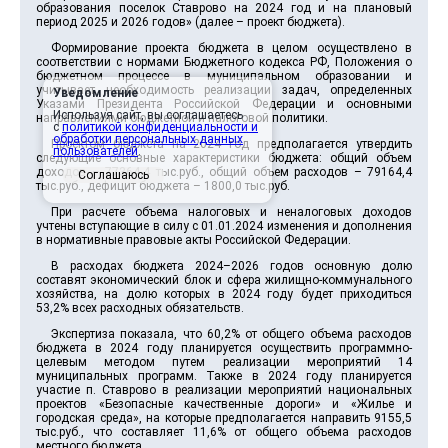
образования поселок Ставрово на 2024 год и на плановый
период 2025 и 2026 годов» (далее – проект бюджета).
Формирование проекта бюджета в целом осуществлено в
соответствии с нормами Бюджетного кодекса РФ, Положения о
бюджетном процессе в муниципальном образовании и
учитывает необходимость реализации задач, определенных
Уведомление
Указами Президента Российской Федерации и основными
Используя сайт, вы соглашаетесь
направлениями бюджетной и налоговой политики.
с
политикой конфиденциальности и
обработки персональных данных
Проектом бюджета на 2024 год предполагается утвердить
пользователей
.
следующие основные характеристики бюджета: общий объем
доходов – 77364,4 тыс.руб., общий объем расходов – 79164,4
Соглашаюсь
тыс.руб., дефицит бюджета – 1800,0 тыс.руб.
При расчете объема налоговых и неналоговых доходов
учтены вступающие в силу с 01.01.2024 изменения и дополнения
в нормативные правовые акты Российской Федерации.
В расходах бюджета 2024–2026 годов основную долю
составят экономический блок и сфера жилищно-коммунального
хозяйства, на долю которых в 2024 году будет приходиться
53,2% всех расходных обязательств.
Экспертиза показала, что 60,2% от общего объема расходов
бюджета в 2024 году планируется осуществить программно-
целевым методом путем реализации мероприятий 14
муниципальных программ. Также в 2024 году планируется
участие п. Ставрово в реализации мероприятий национальных
проектов «Безопасные качественные дороги» и «Жилье и
городская среда», на которые предполагается направить 9155,5
тыс.руб., что составляет 11,6% от общего объема расходов
местного бюджета.