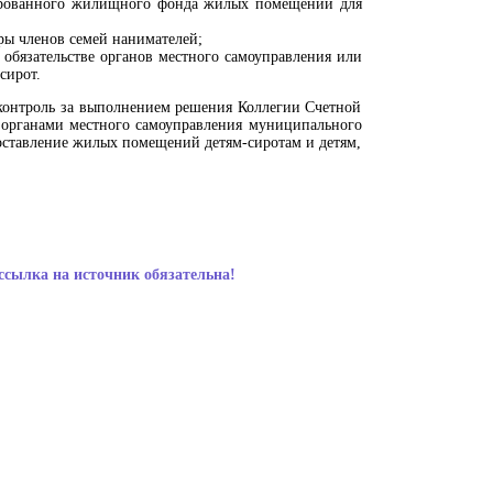
зированного жилищного фонда жилых помещений для
ры членов семей нанимателей;
бязательстве органов местного самоуправления или
сирот.
контроль за выполнением решения Коллегии Счетной
я органами местного самоуправления муниципального
доставление жилых помещений детям-сиротам и детям,
ссылка на источник обязательна!