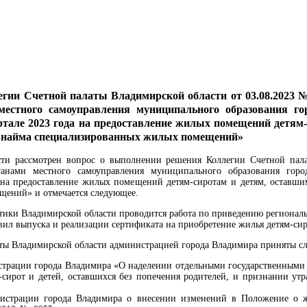
ии Счетной палаты Владимирской области от 03.08.2023 № 
местного самоуправления муниципального образования г
артале 2023 года на предоставление жилых помещений детям
ам найма специализированных жилых помещений»
сти рассмотрен вопрос о выполнении решения Коллегии Счетной пала
ганами местного самоуправления муниципального образования горо
а на предоставление жилых помещений детям-сиротам и детям, оставши
щений» и отмечается следующее.
ики Владимирской области проводится работа по приведению региональн
вил выпуска и реализации сертификата на приобретение жилья детям-сир
ты Владимирской области администрацией города Владимира приняты с
истрации города Владимира «О наделении отдельными государственными
-сирот и детей, оставшихся без попечения родителей, и признании ут
инистрации города Владимира о внесении изменений в Положение о 