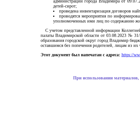
администрации города Владимира от 09.07
детей-сирот;
проведена инвентаризация договоров най
проводятся мероприятия по информирова
уполномоченных ими лиц по содержанию жил
С учетом представленной информации Коллегие
палаты Владимирской области от 03.08.2023 № 31
образования городской округ город Владимир бюдже
оставшимся без попечения родителей, лицам из и
Этот документ был напечатан с адреса:
https://w
При использовании материалов, 