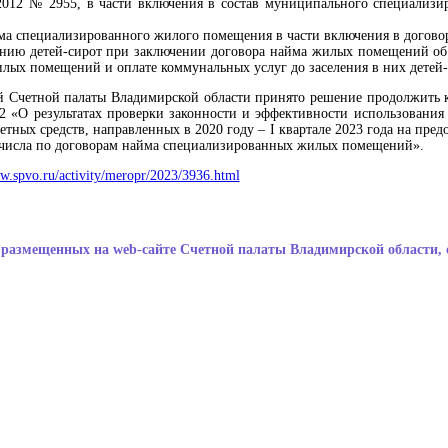
.2012 № 2955, в части включения в состав муниципального специали
ма специализированного жилого помещения в части включения в догово
нию детей-сирот при заключении договора найма жилых помещений об о
ых помещений и оплате коммунальных услуг до заселения в них детей-
й Счетной палаты Владимирской области принято решение продолжить 
/2 «О результатах проверки законности и эффективности использовани
тных средств, направленных в 2020 году – I квартале 2023 года на пре
х числа по договорам найма специализированных жилых помещений».
ww.spvo.ru/activity/meropr/2023/3936.html
размещенных на web-сайте Счетной палаты Владимирской области, 