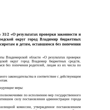
31/2 «О результатах проверки законности и
ородской округ город Владимир бюджетных
-сиротам и детям, оставшимся без попечения
ты Владимирской области «О результатах проверки
дской округ город Владимир бюджетных средств,
мся без попечения родителей, лицам из их числа по
ого законодательства в соответствие с действующим
отам.
ледующие меры:
 полномочиями по исполнению мер государственного
ратившим силу постановления администрации города
жилищной комиссии, утвержденное постановлением