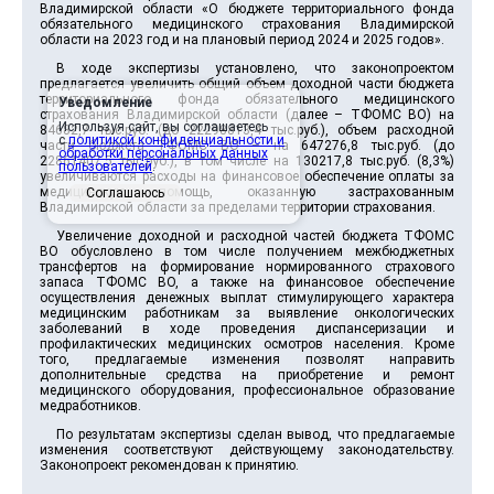
Владимирской области «О бюджете территориального фонда
обязательного медицинского страхования Владимирской
области на 2023 год и на плановый период 2024 и 2025 годов».
В ходе экспертизы установлено, что законопроектом
предлагается увеличить общий объем доходной части бюджета
территориального фонда обязательного медицинского
Уведомление
страхования Владимирской области (далее – ТФОМС ВО) на
Используя сайт, вы соглашаетесь
84682,7 тыс.руб. (до 22298813,4 тыс.руб.), объем расходной
с
политикой конфиденциальности и
части бюджета ТФОМС ВО – на 647276,8 тыс.руб. (до
обработки персональных данных
22861407,5 тыс.руб.), в том числе на 130217,8 тыс.руб. (8,3%)
пользователей
.
увеличиваются расходы на финансовое обеспечение оплаты за
медицинскую помощь, оказанную застрахованным
Соглашаюсь
Владимирской области за пределами территории страхования.
Увеличение доходной и расходной частей бюджета ТФОМС
ВО обусловлено в том числе получением межбюджетных
трансфертов на формирование нормированного страхового
запаса ТФОМС ВО, а также на финансовое обеспечение
осуществления денежных выплат стимулирующего характера
медицинским работникам за выявление онкологических
заболеваний в ходе проведения диспансеризации и
профилактических медицинских осмотров населения. Кроме
того, предлагаемые изменения позволят направить
дополнительные средства на приобретение и ремонт
медицинского оборудования, профессиональное образование
медработников.
По результатам экспертизы сделан вывод, что предлагаемые
изменения соответствуют действующему законодательству.
Законопроект рекомендован к принятию.