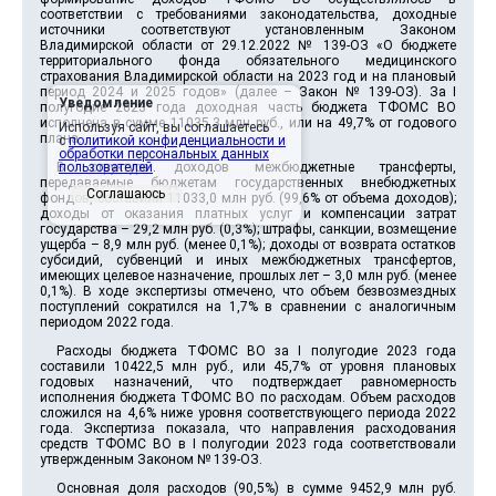
соответствии с требованиями законодательства, доходные
источники соответствуют установленным Законом
Владимирской области от 29.12.2022 № 139-ОЗ «О бюджете
территориального фонда обязательного медицинского
страхования Владимирской области на 2023 год и на плановый
период 2024 и 2025 годов» (далее – Закон № 139-ОЗ). За I
Уведомление
полугодие 2023 года доходная часть бюджета ТФОМС ВО
исполнена в сумме 11035,3 млн руб., или на 49,7% от годового
Используя сайт, вы соглашаетесь
плана.
с
политикой конфиденциальности и
обработки персональных данных
В структуре доходов межбюджетные трансферты,
пользователей
.
передаваемые бюджетам государственных внебюджетных
Соглашаюсь
фондов, составили 11033,0 млн руб. (99,6% от объема доходов);
доходы от оказания платных услуг и компенсации затрат
государства – 29,2 млн руб. (0,3%); штрафы, санкции, возмещение
ущерба – 8,9 млн руб. (менее 0,1%); доходы от возврата остатков
субсидий, субвенций и иных межбюджетных трансфертов,
имеющих целевое назначение, прошлых лет – 3,0 млн руб. (менее
0,1%). В ходе экспертизы отмечено, что объем безвозмездных
поступлений сократился на 1,7% в сравнении с аналогичным
периодом 2022 года.
Расходы бюджета ТФОМС ВО за I полугодие 2023 года
составили 10422,5 млн руб., или 45,7% от уровня плановых
годовых назначений, что подтверждает равномерность
исполнения бюджета ТФОМС ВО по расходам. Объем расходов
сложился на 4,6% ниже уровня соответствующего периода 2022
года. Экспертиза показала, что направления расходования
средств ТФОМС ВО в I полугодии 2023 года соответствовали
утвержденным Законом № 139-ОЗ.
Основная доля расходов (90,5%) в сумме 9452,9 млн руб.