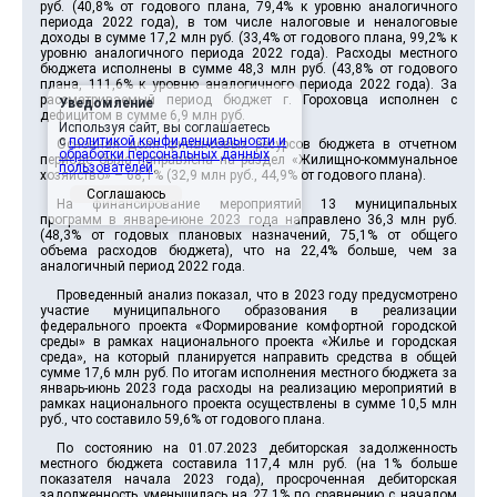
руб. (40,8% от годового плана, 79,4% к уровню аналогичного
периода 2022 года), в том числе налоговые и неналоговые
доходы в сумме 17,2 млн руб. (33,4% от годового плана, 99,2% к
уровню аналогичного периода 2022 года). Расходы местного
бюджета исполнены в сумме 48,3 млн руб. (43,8% от годового
плана, 111,6% к уровню аналогичного периода 2022 года). За
рассматриваемый период бюджет г. Гороховца исполнен с
Уведомление
дефицитом в сумме 6,9 млн руб.
Используя сайт, вы соглашаетесь
с
политикой конфиденциальности и
Основная доля финансовых ресурсов бюджета в отчетном
обработки персональных данных
периоде была направлена на раздел «Жилищно-коммунальное
пользователей
.
хозяйство» – 68,1% (32,9 млн руб., 44,9% от годового плана).
Соглашаюсь
На финансирование мероприятий 13 муниципальных
программ в январе-июне 2023 года направлено 36,3 млн руб.
(48,3% от годовых плановых назначений, 75,1% от общего
объема расходов бюджета), что на 22,4% больше, чем за
аналогичный период 2022 года.
Проведенный анализ показал, что в 2023 году предусмотрено
участие муниципального образования в реализации
федерального проекта «Формирование комфортной городской
среды» в рамках национального проекта «Жилье и городская
среда», на который планируется направить средства в общей
сумме 17,6 млн руб. По итогам исполнения местного бюджета за
январь-июнь 2023 года расходы на реализацию мероприятий в
рамках национального проекта осуществлены в сумме 10,5 млн
руб., что составило 59,6% от годового плана.
По состоянию на 01.07.2023 дебиторская задолженность
местного бюджета составила 117,4 млн руб. (на 1% больше
показателя начала 2023 года), просроченная дебиторская
задолженность уменьшилась на 27,1% по сравнению с началом