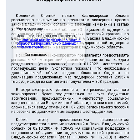
Коллегией Счетной палаты Владимирской области
рассмотрено заключение по результатам экспертизы проекта
закона Владимирской области «О внесении изменений в статью
4
Уведомление
39
Закона Владимирской области «О социальной поддержке и
социальном обслуживании отдельных категорий граждан во
Используя сайт, вы соглашаетесь
Владимирской области» и статьи 2 и 6 Закона Владимирской
с
политикой конфиденциальности и
области «О дополнительных мерах государственной поддержки
обработки персональных данных
семей, имеющих детей, на территории Владимирской области».
пользователей
.
Соглашаюсь
Представленным законопроектом предлагается предоставлять
региональный материнский (семейный) капитал на каждого
рожденного (усыновленного) с 01.01.2022 четвертого и
последующих детей. Экспертиза показала, что необходимый
дополнительный объем средств областного бюджета на
реализацию предложенных мер поддержки составит 23557,4
тыс.руб., исходя из контингента получателей – 308 граждан.
В ходе экспертизы установлено, что реализация данного
законопроекта будет осуществляться за счет бюджетных
ассигнований, предусмотренных Министерству социальной
защиты населения Владимирской области, в связи с экономией,
сложившейся ввиду отмены с 01.07.2023 регионального пособия
на ребенка до достижения им возраста шестнадцати лет.
Кроме этого, представленным законопроектом
предусматривается внесение изменений в Закон Владимирской
области от 02.10.2007 № 120-ОЗ «О социальной поддержке и
социальном обслуживании отдельных категорий граждан во
Владимирской области» (далее – Закон № 120-ОЗ) в части