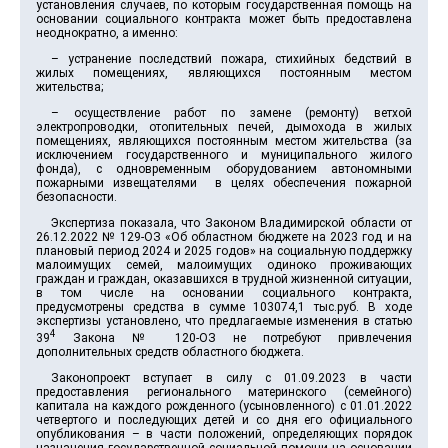
установления случаев, по которым государственная помощь на
основании социального контракта может быть предоставлена
неоднократно, а именно:
– устранение последствий пожара, стихийных бедствий в
жилых помещениях, являющихся постоянным местом
жительства;
– осуществление работ по замене (ремонту) ветхой
электропроводки, отопительных печей, дымохода в жилых
помещениях, являющихся постоянным местом жительства (за
исключением государственного и муниципального жилого
фонда), с одновременным оборудованием автономными
пожарными извещателями в целях обеспечения пожарной
безопасности.
Экспертиза показала, что Законом Владимирской области от
26.12.2022 № 129-ОЗ «Об областном бюджете на 2023 год и на
плановый период 2024 и 2025 годов» на социальную поддержку
малоимущих семей, малоимущих одиноко проживающих
граждан и граждан, оказавшихся в трудной жизненной ситуации,
в том числе на основании социального контракта,
предусмотрены средства в сумме 103074,1 тыс.руб. В ходе
экспертизы установлено, что предлагаемые изменения в статью
4
39
Закона № 120-ОЗ не потребуют привлечения
дополнительных средств областного бюджета.
Законопроект вступает в силу с 01.09.2023 в части
предоставления регионального материнского (семейного)
капитала на каждого рожденного (усыновленного) с 01.01.2022
четвертого и последующих детей и со дня его официального
опубликования – в части положений, определяющих порядок