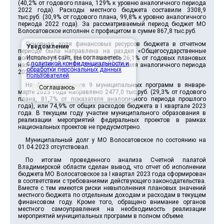
(40,2% от годового плана, 129% к уровню аналогичного периода
2022 года). Расходы местного бюджета составили 3308,9
тыс.руб. (30,9% от годового плана, 99,8% к уровню аналогичного
периода 2022 года). За рассматриваемый период бюджет МО
Волосатовское исполнен с профицитом в сумме 867,8 тыс.руб.
Основная доля финансовых ресурсов бюджета в отчетном
Уведомление
периоде была направлена на раздел «Общегосударственные
Используя сайт, вы соглашаетесь
вопросы» – 51,2% (1696,1 тыс.руб., 26,1% от годовых плановых
с
политикой конфиденциальности и
назначений, на 17,9% больше показателя аналогичного периода
обработки персональных данных
2022 года).
пользователей
.
На финансирование 9 муниципальных программ в январе-
Соглашаюсь
марте 2023 года направлено 2477,0 тыс.руб. (29,3% от годового
плана, 81,7% от показателя аналогичного периода прошлого
года), или 74,9% от общих расходов бюджета в I квартале 2023
года. В текущем году участие муниципального образования в
реализации мероприятий федеральных проектов в рамках
национальных проектов не предусмотрено.
Муниципальный долг у МО Волосатовское по состоянию на
01.04.2023 отсутствовал.
По итогам проведенного анализа Счетной палатой
Владимирской области сделан вывод, что отчет об исполнении
бюджета МО Волосатовское за I квартал 2023 года сформирован
в соответствии с требованиями действующего законодательства.
Вместе с тем имеются риски невыполнения плановых значений
местного бюджета по отдельным доходам и расходам в текущем
финансовом году. Кроме того, обращено внимание органов
местного самоуправления на необходимость реализации
мероприятий муниципальных программ в полном объеме.