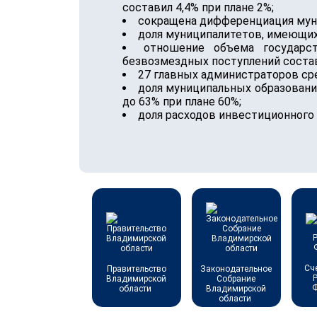
составил 4,4% при плане 2%;
сокращена дифференциация мун
доля муниципалитетов, имеющих
отношение объема государс
безвозмездных поступлений состав
27 главных администраторов ср
доля муниципальных образовани
до 63% при плане 60%;
доля расходов инвестиционного 
Сч
Правительство
Законодательное
Владимирской
Собрание
области
Владимирской
области