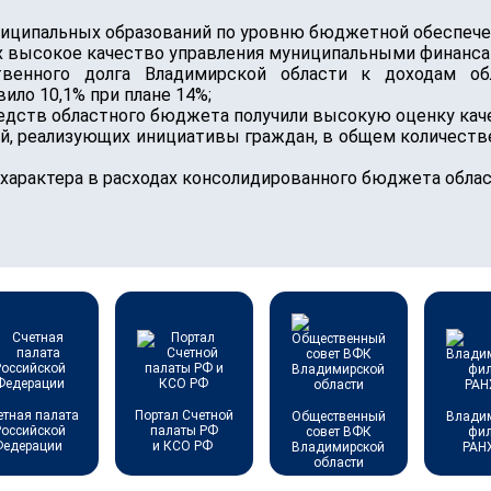
иципальных образований по уровню бюджетной обеспече
 высокое качество управления муниципальными финансами
твенного долга Владимирской области к доходам о
ило 10,1% при плане 14%;
едств областного бюджета получили высокую оценку ка
й, реализующих инициативы граждан, в общем количеств
характера в расходах консолидированного бюджета област
етная палата
Портал Счетной
Общественный
Влади
Российской
палаты РФ
совет ВФК
фи
Федерации
и КСО РФ
Владимирской
РАН
области