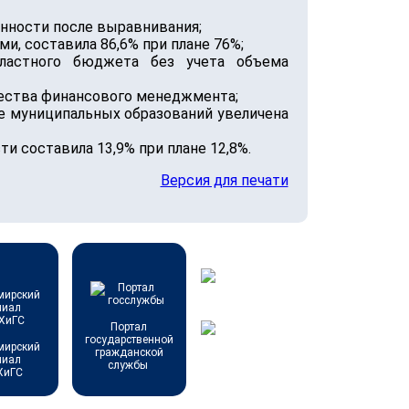
нности после выравнивания;
, составила 86,6% при плане 76%;
бластного бюджета без учета объема
чества финансового менеджмента;
е муниципальных образований увеличена
и составила 13,9% при плане 12,8%.
Версия для печати
Портал
государственной
мирский
гражданской
лиал
службы
ХиГС