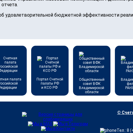
 отчета.
 об удовлетворительной бюджетной эффективности реали
етная палата
Портал Счетной
Общественный
Влади
Российской
палаты РФ
совет ВФК
фи
Федерации
и КСО РФ
Владимирской
РАН
области
© Счетн
Тел.: 8 