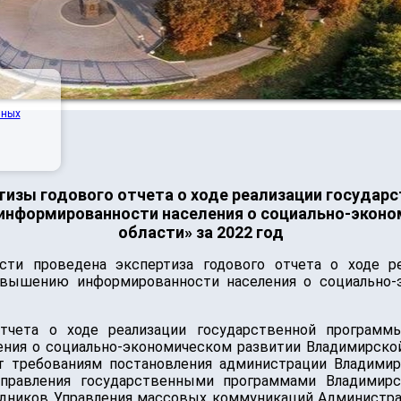
нных
тизы годового отчета о ходе реализации госуда
информированности населения о социально-экон
области» за 2022 год
сти проведена экспертиза годового отчета о ходе р
овышению информированности населения о социально-
отчета о ходе реализации государственной програм
я о социально-экономическом развитии Владимирской о
 требованиям постановления администрации Владимир
правления государственными программами Владимирск
дников Управления массовых коммуникаций Администрац