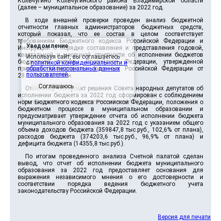
Кольчугино Кольчугинского района Владимирской области
(далее – муниципальное образование) за 2022 год.
В ходе внешней проверки проведен анализ бюджетной
отчетности главных администраторов бюджетных средств,
который показал, что ее состав в целом соответствует
требованиям Бюджетного кодекса Российской Федерации и
Уведомление
Инструкции о порядке составления и представления годовой,
квартальной и месячной отчетности об исполнении бюджетов
Используя сайт, вы соглашаетесь
бюджетной системы Российской Федерации, утвержденной
с
политикой конфиденциальности и
приказом Министерства финансов Российской Федерации от
обработки персональных данных
пользователей
.
28.12.2010 № 191н.
Соглашаюсь
Отмечено, что проект решения Совета народных депутатов об
исполнении бюджета за 2022 год сформирован с соблюдением
норм Бюджетного кодекса Российской Федерации, положения о
бюджетном процессе в муниципальном образовании и
предусматривает утверждение отчета об исполнении бюджета
муниципального образования за 2022 год с указанием общего
объема доходов бюджета (359847,8 тыс.руб., 102,6% от плана),
расходов бюджета (374203,6 тыс.руб., 96,9% от плана) и
дефицита бюджета (14355,8 тыс.руб.).
По итогам проведенного анализа Счетной палатой сделан
вывод, что отчет об исполнении бюджета муниципального
образования за 2022 год предоставляет основания для
выражения независимого мнения о его достоверности и
соответствии порядка ведения бюджетного учета
законодательству Российской Федерации.
Версия для печати