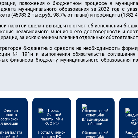
рации, положения о бюджетном процессе в муниципа
джета муниципального образования за 2022 год с указ
ета (45983,2 тыс.руб., 98,7% от плана) и профицита (1382,4 
ной палатой сделан вывод, что отчет об исполнении бюдж
ажения независимого мнения о его достоверности и соо
ерации, за исключением влияния отдельных обстоятельст
траторов бюджетных средств на необходимость форми
кции № 191н и выполнения обязательств соглашения 
ных финансов бюджету муниципального образования из
етная палата
Портал Счетной
Общественный
Влади
Российской
палаты РФ
совет ВФК
фи