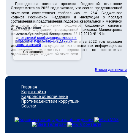
Проведенная внешняя проверка бюджетной отчетности
Департамента за 2022 год показала, что состав представленной
1
отчетности соответствует требованиям ст. 264
Бюджетного
кодекса Российской Федерации и Инструкции о порядке
составления и представления годовой, квартальной и месячной
отчетности об исполнении бюджетов бюджетной системы
Уведомление
Российской Федерации, утвержденной приказом Министерства
финансов Российской Федерации от 28.12.2010 № 191н.
Используя сайт, вы соглашаетесь
с
политикой конфиденциальности и
обработки персональных данных
Бюджетная отчетность Департамента за 2022 год отражает
пользователей
.
достоверную во всех существенных отношениях информацию за
исключением выявленных недостатков по заполнению
Соглашаюсь
отдельных форм бюджетной отчетности.
Версия для печати
Главная
Карта сайта
Кадровое обеспечение
Противодействие коррупции
Ссылки