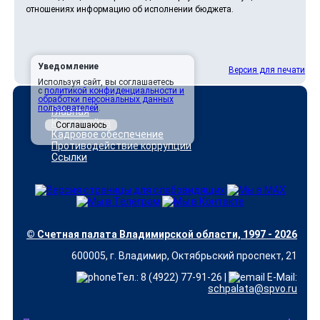
отношениях информацию об исполнении бюджета.
Уведомление
Версия для печати
Используя сайт, вы соглашаетесь
с
политикой конфиденциальности и
обработки персональных данных
пользователей
.
Главная
Карта сайта
Соглашаюсь
Кадровое обеспечение
Противодействие коррупции
Ссылки
© Счетная палата Владимирской области, 1997 - 2026
600005, г. Владимир, Октябрьский проспект, 21
Тел.: 8 (4922) 77-91-26 |
E-Mail:
schpalata@spvo.ru