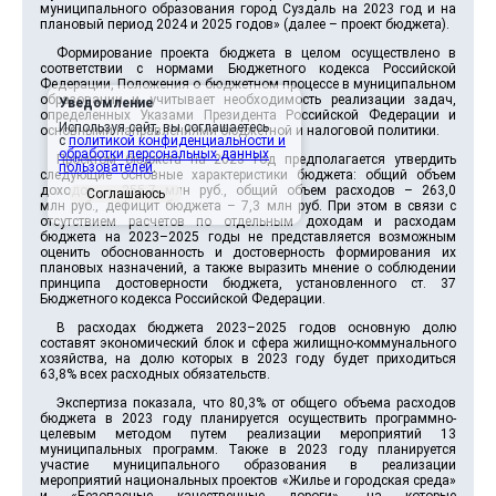
муниципального образования город Суздаль на 2023 год и на
плановый период 2024 и 2025 годов» (далее – проект бюджета).
Формирование проекта бюджета в целом осуществлено в
соответствии с нормами Бюджетного кодекса Российской
Федерации, Положения о бюджетном процессе в муниципальном
образовании и учитывает необходимость реализации задач,
Уведомление
определенных Указами Президента Российской Федерации и
Используя сайт, вы соглашаетесь
основными направлениями бюджетной и налоговой политики.
с
политикой конфиденциальности и
обработки персональных данных
Проектом бюджета на 2023 год предполагается утвердить
пользователей
.
следующие основные характеристики бюджета: общий объем
доходов – 255,7 млн руб., общий объем расходов – 263,0
Соглашаюсь
млн руб., дефицит бюджета – 7,3 млн руб. При этом в связи с
отсутствием расчетов по отдельным доходам и расходам
бюджета на 2023–2025 годы не представляется возможным
оценить обоснованность и достоверность формирования их
плановых назначений, а также выразить мнение о соблюдении
принципа достоверности бюджета, установленного ст. 37
Бюджетного кодекса Российской Федерации.
В расходах бюджета 2023–2025 годов основную долю
составят экономический блок и сфера жилищно-коммунального
хозяйства, на долю которых в 2023 году будет приходиться
63,8% всех расходных обязательств.
Экспертиза показала, что 80,3% от общего объема расходов
бюджета в 2023 году планируется осуществить программно-
целевым методом путем реализации мероприятий 13
муниципальных программ. Также в 2023 году планируется
участие муниципального образования в реализации
мероприятий национальных проектов «Жилье и городская среда»