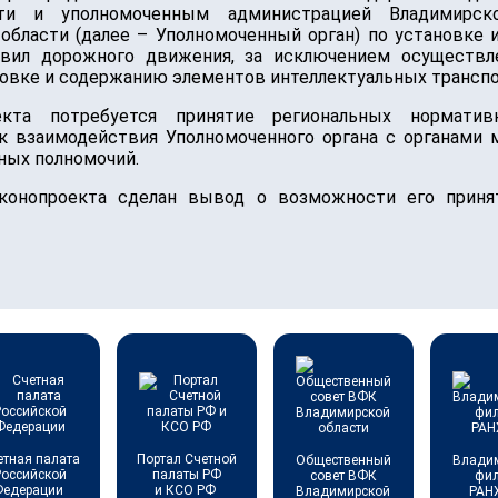
сти и уполномоченным администрацией Владимирск
области (далее – Уполномоченный орган) по установке
вил дорожного движения, за исключением осуществле
новке и содержанию элементов интеллектуальных транспо
екта потребуется принятие региональных нормати
ок взаимодействия Уполномоченного органа с органами 
ных полномочий.
аконопроекта сделан вывод о возможности его прин
етная палата
Портал Счетной
Общественный
Влади
Российской
палаты РФ
совет ВФК
фи
Федерации
и КСО РФ
Владимирской
РАН