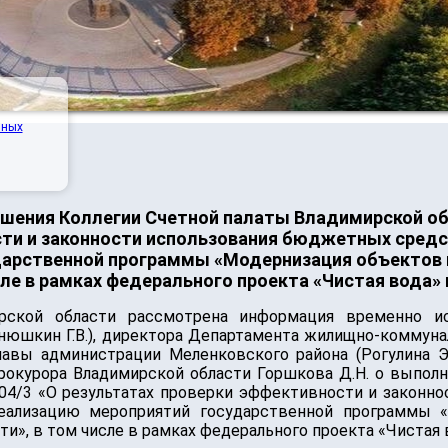
нных
шения Коллегии Счетной палаты Владимирской обла
ти и законности использования бюджетных средст
дарственной программы «Модернизация объектов
ле в рамках федерального проекта «Чистая вода»
рской области рассмотрена информация временно ис
янюшкин Г.В.), директора Департамента жилищно-коммуна
главы администрации Меленковского района (Рогулина Э
 прокурора Владимирской области Горшкова Д.Н. о выпо
 04/3 «О результатах проверки эффективности и законн
реализацию мероприятий государственной программы 
», в том числе в рамках федерального проекта «Чистая 