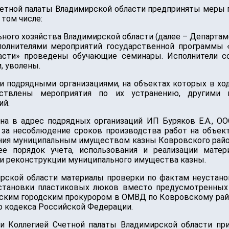
четной палаты Владимирской области предприняты меры
том числе:
ого хозяйства Владимирской области (далее – Департам
полнителями мероприятий государственной программы 
асти» проведены обучающие семинары. Исполнители с
, уволены.
и подрядными организациями, на объектах которых в х
ествлены мероприятия по их устранению, другими 
ий.
на в адрес подрядных организаций ИП Буряков Е.А., О
 за несоблюдение сроков производства работ на объек
ения муниципальным имуществом казны Ковровского райо
ее порядок учета, использования и реализации матер
 и реконструкции муниципального имущества казны.
ской области материалы проверки по фактам неустанов
установки пластиковых люков вместо предусмотренных
ским городским прокурором в ОМВД по Ковровскому райо
ого кодекса Российской Федерации.
и Коллегией Счетной палаты Владимирской области пр