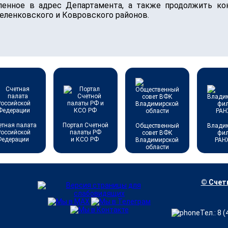
ленное в адрес Департамента, а также продолжить ко
еленковского и Ковровского районов.
етная палата
Портал Счетной
Общественный
Влади
Российской
палаты РФ
совет ВФК
фи
Федерации
и КСО РФ
Владимирской
РАН
области
© Счетн
Тел.: 8 