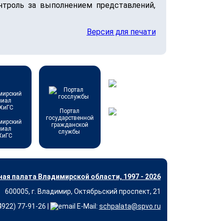
нтроль за выполнением представлений,
Версия для печати
Портал
государственной
мирский
гражданской
лиал
службы
ХиГС
ая палата Владимирской области, 1997 - 2026
600005, г. Владимир, Октябрьский проспект, 21
(4922) 77-91-26 |
E-Mail:
schpalata@spvo.ru