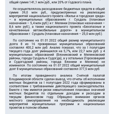
общей сумме 141,1 млн руб., или 20% от годового плана.
Не осуществлялось расходование бюджетных средств в общей
сумме 39,0 млн руб., предусмотренных на реализацию
мероприятий национального проекта «Жилье и городская среда»
– в муниципальных образованиях г. Суздаль (плановые
назначения – 5,4 млн руб.) и г. Меленки (плановые назначения –
8,6 млн руб.), а также национального проекта «Безопасные и
качественные автомобильные дороги» в муниципальном
образовании г. Суздаль (плановые назначения – 25,0 млн руб.).
По состоянию на 01.01.2022 общий размер муниципального
долга 8 из 16 проверенных муниципальных образований
составлял 400,2 млн руб. Анализ показал, что за I полугодие
текущего года долг уменьшился на 5,7%, или 22,7 млн руб. у 4
муниципальных образований (Вязниковский и Меленковский
районы, города Суздаль и Судогда), а у остальных (Гороховецкий
и Судогодский районы, города Вязники и Меленки) не
изменился. По состоянию на 01.07.2022 общий муниципальный
долг 8 муниципальных образований составлял 377,5 млн руб.
По итогам проведенного анализа Счетной палатой
Владимирской области сделан вывод, что отчеты об исполнении
местных бюджетов за I полугодие 2022 года сформированы в
соответствии с требованиями действующего законодательства.
Вместе с тем имеются риски невыполнения плановых значений
местных бюджетов по отдельным доходам и расходам в
текущем финансовом году. Обращено внимание органов
местного самоуправления на необходимость реализации
мероприятий муниципальных программ и национальных
проектов в полном объеме.