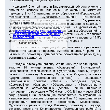
Муромцевское Судогодского района.
Коллегией Счетной палаты Владимирской области отмечено
ритмичное исполнение плановых назначений в отчетном
периоде у 8 из 16 муниципальных образований (Гороховецкий,
Меленковский и Судогодский районы, Денисовское,
Куприяновское Гороховецкого района, Андреевское,
Уведомление
Головинское, Муромцевское Судогодского района) по доходам –
на уровне от 46,9% до 68,4%, по расходам – на уровне от 44,7%
Используя сайт, вы соглашаетесь
до 60,1%. При этом, у остальных муниципальных образований по
с
политикой конфиденциальности и
итогам I полугодия 2022 года наблюдается низкое исполнение
обработки персональных данных
пользователей
.
годовых плановых назначений по доходам – на уровне от 17,5%
до 39,1% и по расходам – на уровне от 14,1% до 41%.
Соглашаюсь
По итогам отчетного периода у 4 муниципальных образований
бюджет исполнен с профицитом (Вязниковский район, г.
Вязники, г. Гороховец и Денисовское Гороховецкого района), а у
остальных с дефицитом.
В ходе анализа установлено, что на 2022 год запланировано
участие 10 муниципальных образований (Вязниковский,
Гороховецкий, Меленковский и Судогодский районы, города
Вязники, Гороховец, Меленки, Судогда и Суздаль, а также
Куприяновское Гороховецкого района) в реализации
национальных проектов «Жилье и городская среда»,
«Демография», «Культура», «Образование» и «Безопасные и
качественные автомобильные дороги» (общие плановые
назначения по расходам – 705,6 млн руб.). В I полугодии 2022
года расходы на реализацию мероприятий вышеуказанных
национальных проектов осуществлены 8 из 10 муниципальных
образований (Вязниковский, Гороховецкий, Меленковский,
Судогодский районы, города Вязники, Гороховец и Судогда,
сельское поселение Куприяновское Гороховецкого района) в