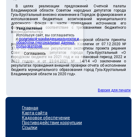
В целях реализации предложений Счетной палаты
Владимирской области Советом народных депутатов города
Гусь-Хрустальный внесено изменение в Порядок формирования и
использования бюджетных ассигнований муниципального
дорожного фонда в части приведения источников его
формирования в соответствие с требованиями бюджетного
Уведомление
законодательства.
Используя сайт, вы соглашаетесь
с
политикой конфиденциальности и
Коллегией Счетной палаты Владимирской области приняты
обработки персональных данных
решения снять с контроля решения Коллегии от 07.12.2020 №
пользователей
.
37/6 «О заключении результатах экспертизы проекта решения
Совета народных депутатов города Гусь-Хрустальный «О
Соглашаюсь
городском бюджете на 2021 год и на плановый период 2022 и
2023 годов» и от 23.04.2021 № 14/14 «О заключении о
результатах проведения внешней проверки отчета об исполнении
бюджета муниципального образования город Гусь-Хрустальный
Владимирской области за 2020 год».
Версия для печати
Главная
Карта сайта
Кадровое обеспечение
Противодействие коррупции
Ссылки