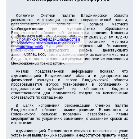
Коллегией Счетной палаты Владимирской области
рассмотрена информация органов государственной власти,
правоохранительных органов и органов местного
самоуправления трех муниципальных образований
Уведомление
Владимирской области об исполнении решения Коллегии
Используя сайт, вы соглашаетесь
Счетной палаты Владимирской области от 26.03.2021 № 10/2 «О
с
политикой конфиденциальности и
результатах проверки соблюдения органами местного
обработки персональных данных
самоуправления муниципальных образований Вяткинское,
пользователей
.
Головинское Судогодского района действующего
Соглашаюсь
законодательства в части формирования и исполнения местного
бюджета, а также законности и результативности использования
межбюджетных трансфертов».
Анализ представленной информации показал, что
администрацией Владимирской области и департаментом
физической культуры и спорта Владимирской области
прорабатывается вопрос установления в соглашениях о
предоставлении субсидий из областного бюджета
ответственности для получателей средств за неисполнение
обязательств по соглашению.
В целях исполнения рекомендаций Счетной палаты
Владимирской области администрациями Вяткинского и
Головинского сельских поселений разработаны планы
мероприятий по устранению замечаний, с указанием сроков их
исполнения.
Администрацией Головинского сельского поселения в целях
устранения выявленных нарушений и недостатков приняты меры: