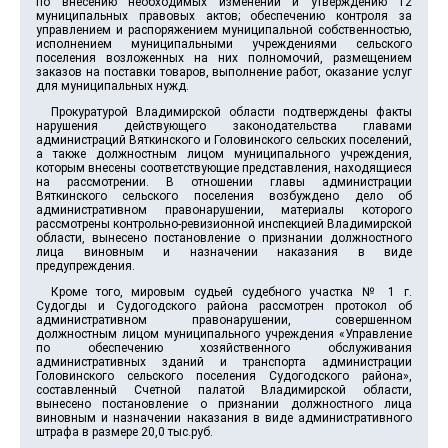
по внесению необходимых изменений и утверждению 12
муниципальных правовых актов; обеспечению контроля за
управлением и распоряжением муниципальной собственностью,
исполнением муниципальными учреждениями сельского
поселения возложенных на них полномочий, размещением
заказов на поставки товаров, выполнение работ, оказание услуг
для муниципальных нужд.
Прокуратурой Владимирской области подтверждены факты
нарушения действующего законодательства главами
администраций Вяткинского и Головинского сельских поселений,
а также должностным лицом муниципального учреждения,
которым внесены соответствующие представления, находящиеся
на рассмотрении. В отношении главы администрации
Вяткинского сельского поселения возбуждено дело об
административном правонарушении, материалы которого
рассмотрены контрольно-ревизионной инспекцией Владимирской
области, вынесено постановление о признании должностного
лица виновным и назначении наказания в виде
предупреждения.
Кроме того, мировым судьей судебного участка № 1 г.
Судогды и Судогодского района рассмотрен протокол об
административном правонарушении, совершенном
должностным лицом муниципального учреждения «Управление
по обеспечению хозяйственного обслуживания
административных зданий и транспорта администрации
Головинского сельского поселения Судогодского района»,
составленный Счетной палатой Владимирской области,
вынесено постановление о признании должностного лица
виновным и назначении наказания в виде административного
штрафа в размере 20,0 тыс.руб.