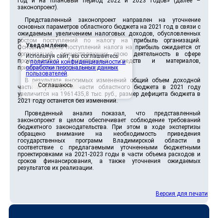
год и на плановый период 2022 и 2023 годов» (далее –
законопроект).
Представленный законопроект направлен на уточнение
основных параметров областного бюджета на 2021 год в связи с
ожидаемым увеличением налоговых доходов, обусловленных
ростом поступлений по налогу на прибыль организаций.
Уведомление
Основная часть поступлений налога на прибыль ожидается от
организаций, осуществляющих свою деятельность в сфере
Используя сайт, вы соглашаетесь
производства лекарственных средств и материалов,
с
политикой конфиденциальности и
применяемых в медицинских целях.
обработки персональных данных
пользователей
.
В результате вносимых изменений общий объем доходной
Соглашаюсь
части и расходной части областного бюджета в 2021 году
увеличится на 1961435,8 тыс. руб., размер дефицита бюджета в
2021 году останется без изменений.
Проведенный анализ показал, что представленный
законопроект в целом обеспечивает соблюдение требований
бюджетного законодательства. При этом в ходе экспертизы
обращено внимание на необходимость приведения
государственных программ Владимирской области в
соответствие с предлагаемыми уточненными бюджетными
проектировками на 2021-2023 годы в части объема расходов и
сроков финансирования, а также уточнения ожидаемых
результатов их реализации.
Версия для печати