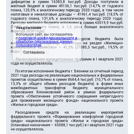
дефицитом в сумме 16383,8 тыс.руб. Доходы поступили в
местный бюджет в сумме 49136,1 тыс.руб. (14,7% от годового
плана, 125,9% к аналогичному периоду 2020 года), в том числе
налоговые и неналоговые доходы – 41961,4 тыс.руб. (18,5% от
годового плана, 131,6% к аналогичному периоду 2020 года).
Расходы местного бюджета исполнены в сумме 65519,9 тыс.руб.
(18,5% от годового плана, в 1,6 раза больше аналогичного
Уведомление
периода 2020 года).
Используя сайт, вы соглашаетесь
с
политикой конфиденциальности и
Основная доля финансовых ресурсов бюджета была
обработки персональных данных
направлена за январь-март 2021 года на раздел «Жилищно-
пользователей
.
коммунальное хозяйство» – 41,3% (27085,3 тыс.руб., 19,5% от
годового плана).
Соглашаюсь
Финансирование муниципальных программ в I квартале 2021
года не осуществлялось.
По итогам исполнения бюджета г. Вязники за отчетный период
2021 года расходы на реализацию национальных и федеральных
проектов осуществлены в сумме 8684,4 тыс.руб. (10,7% от плана,
13,3% от общего объема расходов бюджета) в форме иных
межбюджетных трансфертов бюджету муниципального
образования Вязниковский район в рамках федерального
проекта «Обеспечение устойчивого сокращения непригодного
для проживания жилищного фонда» национального проекта
«Жилье и городская среда».
Расходование средств на реализацию мероприятий
федерального проекта «Формирование комфортной городской
среды» национального проекта «Жилье и городская среда»
(плановые назначения – 65088,1 тыс.руб.) в I квартале 2021 года
не осуществлялось.