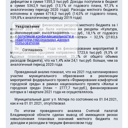
дефицитом в сумме 1355,3 тыс.руб. Доходы поступили в бюджет
в сумме 5362,9 тыс.руб. (13,1% от годового плана, 97,3% к
аналогичному периоду 2020 года). Расходы местного бюджета
исполнены в сумме 6718,2 тыс.руб. (14,0% от годового плана,
109,8% к аналогичному периоду 2019 года).
Основная доля финансовых ресурсов местного бюджета за I
Уведомление
квартал 2021 года была направлена на разделы «Культура,
Используя сайт, вы соглашаетесь
кинематография» – 40,7% (2731,3 тыс.руб., 18,1% от годового
с
политикой конфиденциальности и
плана), «Жилищно-коммунальное хозяйство» – 32,5% (2183,6
обработки персональных данных
тыс.руб., 13,2% от годового плана).
пользователей
.
За I квартал 2021 года на финансирование мероприятий 8
Соглашаюсь
муниципальных программ направлено 1723,6 тыс.руб. (9,3% от
годовых плановых назначений, 25,7% от общего объема
расходов бюджета), что на 1,4% или 24,1 тыс.руб. больше, чем за
аналогичный период 2020 года.
Проведенный анализ показал, что на 2021 год запланировано
участие муниципального образования в реализации
мероприятий федерального проекта «Формирование комфортной
городской среды» в рамках национального проекта «Жилье и
городская среда» (план – 2777,7 тыс.руб.), финансирование
которых в I квартале 2021 года не осуществлялось.
Муниципальный долг у п. Мстера по состоянию на 01.04.2021,
как и на 01.01.2021, отсутствовал.
По итогам проведенного анализа Счетной палатой
Владимирской области сделан вывод об имеющихся рисках
невыполнения плановых значений местного бюджета по
доходам и расходам в текущем финансовом году.