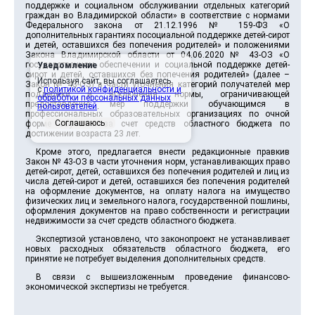
поддержке и социальном обслуживании отдельных категорий
граждан во Владимирской области» в соответствие с нормами
Федерального закона от 21.12.1996 № 159-ФЗ «О
дополнительных гарантиях посоциальной поддержке детей-сирот
и детей, оставшихся без попечения родителей» и положениями
Закона Владимирской области от 04.06.2020 № 43-ОЗ «О
государственном обеспечении и социальной поддержке детей-
Уведомление
сирот и детей, оставшихся без попечения родителей» (далее –
Используя сайт, вы соглашаетесь
Закон № 43-ОЗ) в части уточнения категорий получателей мер
с
политикой конфиденциальности и
поддержки и исключения нормы, ограничивающей
обработки персональных данных
предоставление мер поддержки обучающимся в
пользователей
.
профессиональных образовательных организациях по очной
Соглашаюсь
форме обучения за счет средств областного бюджета по
достижении возраста 23 лет.
Кроме этого, предлагается внести редакционные правкив
Закон № 43-ОЗ в части уточнения норм, устанавливающих право
детей-сирот, детей, оставшихся без попечения родителей и лиц из
числа детей-сирот и детей, оставшихся без попечения родителей
на оформление документов, на оплату налога на имущество
физических лиц и земельного налога, государственной пошлины,
оформления документов на право собственности и регистрации
недвижимости за счет средств областного бюджета.
Экспертизой установлено, что законопроект не устанавливает
новых расходных обязательств областного бюджета, его
принятие не потребует выделения дополнительных средств.
В связи с вышеизложенным проведение финансово-
экономической экспертизы не требуется.