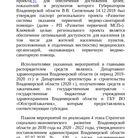
проекта
[3]
, для обеспечения достижения целей,
показателей и результатов которого Губернатором
Владимирской области В.В. Сипягиным 14.12.2018 был
утвержден паспорт регионального проекта «Развитие
системы оказания первичной медико-санитарной
помощи» (далее – РП «Развитие первичной МСП»).
Ключевой целью регионального проекта является
обеспечение оптимальной доступности для населения (в
том числе для жителей населенных пунктов,
расположенных в отдаленных местностях) медицинских
организаций, оказывающих первичную медико-
санитарную помощь.
Исполнителями указанных мероприятий и главными
распорядителем средств являлись Департамент
здравоохранения Владимирской области (в период 2019-
2020 гг.) и Департамент архитектуры и строительства
Владимирской области (2020 г.), получателями средств и
заказчиками по государственным контрактам –
государственные бюджетные учреждения
здравоохранения Владимирской области и ГБУ ВО
«Облстройзаказчик», которым предоставлялись
соответствующие субсидии.
Планом мероприятий по реализации 4 этапа Стратегии
социально-экономического развития Владимирской
области до 2030 года на 2020 - 2022 годы, утвержденного
постановлением администрации Владимирской области
от 07.07.2020 № 430, а также заключенными