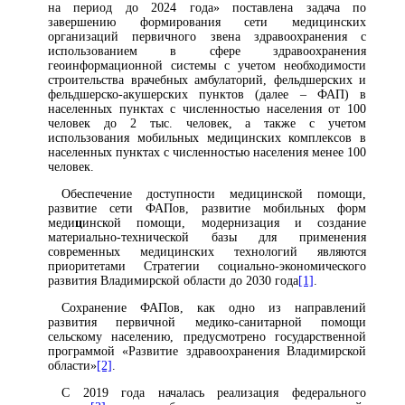
на период до 2024 года» поставлена задача по
завершению формирования сети медицинских
организаций первичного звена здравоохранения с
использованием в сфере здравоохранения
геоинформационной системы с учетом необходимости
строительства врачебных амбулаторий, фельдшерских и
фельдшерско-акушерских пунктов (далее – ФАП) в
населенных пунктах с численностью населения от 100
человек до 2 тыс. человек, а также с учетом
использования мобильных медицинских комплексов в
населенных пунктах с численностью населения менее 100
человек.
Обеспечение доступности медицинской помощи,
развитие сети ФАПов, развитие мобильных форм
меди
ц
инской помощи, модернизация и создание
материально-технической базы для применения
современных медицинских технологий являются
приоритетами Стратегии социально-экономического
развития Владимирской области до 2030 года
[1]
.
Сохранение ФАПов, как одно из направлений
развития первичной медико-санитарной помощи
сельскому населению, предусмотрено государственной
программой «Развитие здравоохранения Владимирской
области»
[2]
.
С 2019 года началась реализация федерального