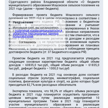
Судогодского района Владимирской области «О бюджете
муниципального образования Мошокское сельское поселение на
2021 год» (далее – проект бюджета).
Формирование проекта бюджета Мошокского сельского
поселения на 2021 год в целом осуществлено в соответствии с
нормами Бюджетного кодекса РФ, Положения о бюджетном
Уведомление
процессе в муниципальном образовании и учитывает
Используя сайт, вы соглашаетесь
необходимость реализации задач, сформулированных в Указах
с
политикой конфиденциальности и
Президента Российской Федерации и в основных направлениях
обработки персональных данных
бюджетной и налоговой политики. Вместе с тем отмечается, что в
пользователей
.
связи с не предоставлением расчетов по доходам и расходам
бюджета на 2021 год не представляется возможным оценить
Соглашаюсь
обоснованность и достоверность формирования их плановых
назначений, а также высказать мнение о соблюдении принципа
достоверности бюджета (ст. 37 Бюджетного кодекса РФ).
Проектом бюджета на 2021 год предполагается утвердить
следующие основные характеристики бюджета: общий объем
доходов – 60835,0 тыс.руб., общий объем расходов – 61835,0
тыс.руб., дефицит бюджета – 1000,0 тыс.руб.
В расходах бюджета на 2021 год основную долю составят
социальные отрасли (культура, кинематография, социальная
политика, физическая культура и спорт), на долю которых будет
приходиться 82,7% всех расходных обязательств.
Экспертиза показала, что 98,3% от общего объема расходов
бюджета в 2021 году планируется осуществить программно-
целевым методом путем реализации мероприятий 10
муниципальных программ. Также в 2021 году планируется
участие муниципального образования в реализации