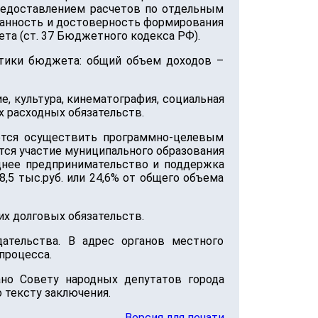
предоставлением расчетов по отдельным
ванность и достоверность формирования
та (ст. 37 Бюджетного кодекса РФ).
тики бюджета: общий объем доходов –
, культура, кинематография, социальная
ех расходных обязательств.
уется осуществить программно-целевым
тся участие муниципального образования
днее предпринимательство и поддержка
,5 тыс.руб. или 24,6% от общего объема
х долговых обязательств.
ательства. В адрес органов местного
процесса.
но Совету народных депутатов города
 тексту заключения.
Версия для печати