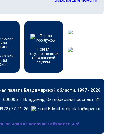
Портал
государственной
мирский
гражданской
лиал
службы
ХиГС
ая палата Владимирской области, 1997 - 2026
600005, г. Владимир, Октябрьский проспект, 21
(4922) 77-91-26 |
E-Mail:
schpalata@spvo.ru
, ссылка на источник обязательна!