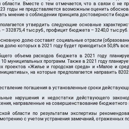
области. Вместе с тем отмечается, что в связи с не 
023 годы не представляется возможным оценить обосно
зать мнение о соблюдении принципа достоверности бюдже
полагается утвердить следующие основные характерис
 – 332875,4 тыс.руб., профицит бюджета – 3240,0 тыс.руб.
основную долю составят социальные отрасли (образование
 на долю которых в 2021 году будет приходиться 50,8% вс
 общего объема расходов бюджета в 2021 году планир
10 муниципальных программ. Также в 2021 году планируе
ых проектов «Жилье и городская среда» и «Малое и сре
ициативы», на которые предполагается направить 82028
ществление погашения в установленные сроки действующи
ьные нарушения и недостатки действующего законод
ения, направленные на совершенствование бюджетного 
ской области по результатам экспертизы рекомендова
мотрению с учетом устранения замечаний, отраженных по