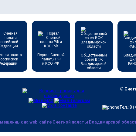
етная палата
Портал Счетной
Общественный
Влади
Российской
палаты РФ
совет ВФК
фи
Федерации
и КСО РФ
Владимирской
РАН
области
© Счетн
Тел.: 8 
змещенных на web-сайте Счетной палаты Владимирской области