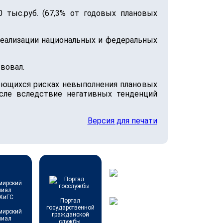
 тыс.руб. (67,3% от годовых плановых
реализации национальных и федеральных
вовал.
меющихся рисках невыполнения плановых
сле вследствие негативных тенденций
Версия для печати
Портал
государственной
мирский
гражданской
лиал
службы