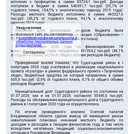
исполнен с профицитом в сумме 83724,1 тыс.руб. Доходы
поступили в бюджет в сумме 546951,7 тыс.руб. (55,7% от
годового плана, 104,5% к аналогичному периоду 2019 года).
Расходы местного бюджета исполнены в сумме 463227,6
тыс.руб. (45,2% от годового плана, 94,1% к аналогичному
периоду 2019 года).
Уведомление
Основная доля финансовых ресурсов бюджета была
Используя сайт, вы соглашаетесь
направлена в I полугодии 2020 года на раздел: «Образование» –
с
политикой конфиденциальности и
70,1% (324589,5 тыс.руб., 47,5% от годового плана).
обработки персональных данных
пользователей
.
В I полугодии 2020 года на финансирование 18
муниципальных программ направлено 431354,2 тыс.руб. (45,1%
Соглашаюсь
от годового плана, 93,1% от общего объема расходов бюджета).
Проведенный анализ показал, что Судогодский район в I
полугодии 2020 года участвовал в реализации национального
проекта «Культура» в рамках федерального проекта «Творческие
люди», бюджетные средства на который направлены в сумме
500,0 тыс.руб. (2,8% от годового плана, 0,1% от общего объема
расходов бюджета).
Муниципальный долг Судогодского района по состоянию на
01.07.2020, как и на 01.01.2020, составлял 30445,0 тыс.руб.
Расходы на обслуживание муниципального долга Судогодского
района в I полугодии 2020 года не осуществлялись.
По итогам проведенного анализа Счетной палатой
Владимирской области сделан вывод об имеющихся рисках
невыполнения плановых значений местного бюджета по
доходам и расходам в текущем финансовом году, в том числе
вследствие негативных тенденций социально-экономической
ситуации в Российской Федерации.