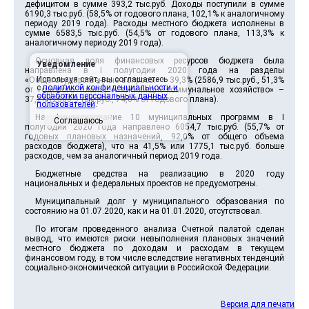
дефицитом в сумме 393,2 тыс.руб. Доходы поступили в сумме
6190,3 тыс.руб. (58,5% от годового плана, 102,1% к аналогичному
периоду 2019 года). Расходы местного бюджета исполнены в
сумме 6583,5 тыс.руб. (54,5% от годового плана, 113,3% к
аналогичному периоду 2019 года).
Основная доля финансовых ресурсов бюджета была
Уведомление
направлена в I полугодии 2020 года на разделы
Используя сайт, вы соглашаетесь
«Общегосударственные вопросы» – 39,3% (2586,9 тыс.руб., 51,3%
с
политикой конфиденциальности и
от годового плана) и «Жилищно-коммунальное хозяйство» –
обработки персональных данных
37,2% (2586,9 тыс.руб., 74,0% от годового плана).
пользователей
.
На финансирование 10 муниципальных программ в I
Соглашаюсь
полугодии 2020 года направлено 6054,7 тыс.руб. (55,7% от
годовых плановых назначений, 92,0% от общего объема
расходов бюджета), что на 41,5% или 1775,1 тыс.руб. больше
расходов, чем за аналогичный период 2019 года.
Бюджетные средства на реализацию в 2020 году
национальных и федеральных проектов не предусмотрены.
Муниципальный долг у муниципального образования по
состоянию на 01.07.2020, как и на 01.01.2020, отсутствовал.
По итогам проведенного анализа Счетной палатой сделан
вывод, что имеются риски невыполнения плановых значений
местного бюджета по доходам и расходам в текущем
финансовом году, в том числе вследствие негативных тенденций
социально-экономической ситуации в Российской Федерации.
Версия для печати