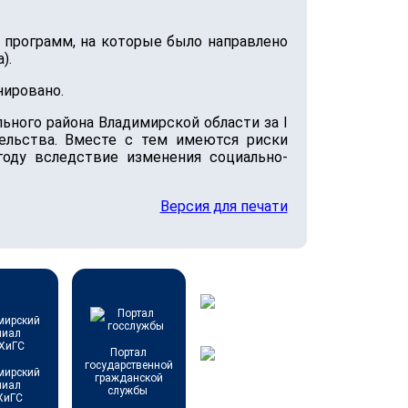
х программ, на которые было направлено
).
нировано.
ьного района Владимирской области за I
ельства. Вместе с тем имеются риски
оду вследствие изменения социально-
Версия для печати
Портал
государственной
мирский
гражданской
лиал
службы
ХиГС