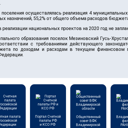
.
ии поселения осуществлялась реализация 4 муниципальны
вых назначений, 55,2% от общего объема расходов бюджета
 реализации национальных проектов на 2020 год не запла
ального образования поселок Мезиновский Гусь-Хрустал
соответствии с требованиями действующего законодат
жета по доходам и расходам в текущем финансовом г
Федерации.
етная палата
Портал Счетной
Общественный
Влади
Российской
палаты РФ
совет ВФК
фи
Федерации
и КСО РФ
Владимирской
РАН